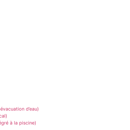
e évacuation d’eau)
cal)
égré à la piscine)