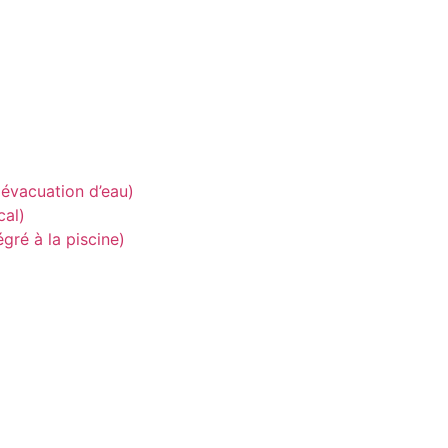
e évacuation d’eau)
cal)
égré à la piscine)