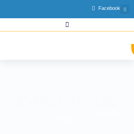
Facebook
NORD PISCINE
E-BOUTIQUE​
Accueil
»
Autour de la piscine
»
Mobilier
de jardin