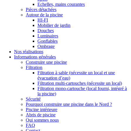
Echelles, mains courantes
Pièces détachées
Autour de la piscine
HI-FI
Mobilier de jardin
Douches
Luminaires
Gonflables
Ombrage
Nos réalisations
Informations générales
Construire une piscine
Filtration
Filtration à sable (nécessite un local et une
évacuation d’eau)
Filtration multi-cartouches (nécessite un local)
Filtration mono-cartouche (local fourni, intégré à
la piscine)
Sécurité
Pourquoi construire une piscine dans le Nord ?
Piscine intérieure
Abris de piscine
Qui sommes nous
FAQ
Contact