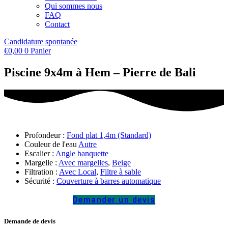
Qui sommes nous
FAQ
Contact
Candidature spontanée
€
0,00
0
Panier
Piscine 9x4m à Hem – Pierre de Bali
Profondeur :
Fond plat 1,4m (Standard)
Couleur de l'eau
Autre
Escalier :
Angle banquette
Margelle :
Avec margelles
,
Beige
Filtration :
Avec Local
,
Filtre à sable
Sécurité :
Couverture à barres automatique
Demander un devis
Demande de devis