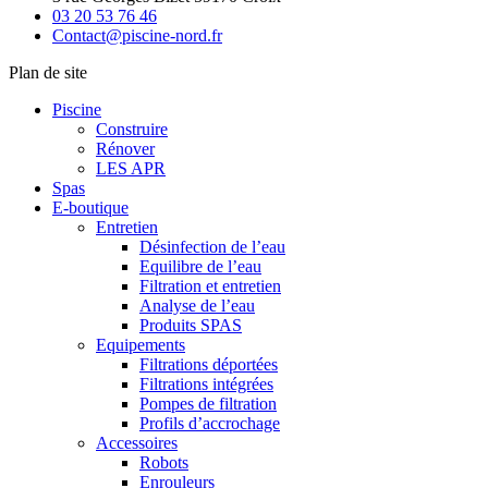
03 20 53 76 46
Contact@piscine-nord.fr
Plan de site
Piscine
Construire
Rénover
LES APR
Spas
E-boutique
Entretien
Désinfection de l’eau
Equilibre de l’eau
Filtration et entretien
Analyse de l’eau
Produits SPAS
Equipements
Filtrations déportées
Filtrations intégrées
Pompes de filtration
Profils d’accrochage
Accessoires
Robots
Enrouleurs