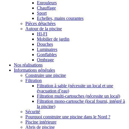
Enrouleurs
Chauffage
Sport
Echelles, mains courantes
Pièces détachées
Autour de la piscine
HI-FI
Mobilier de jardin
Douches
Luminaires
Gonflables
Ombrage
Nos réalisations
Informations générales
Construire une piscine
Filtration
Filtration à sable (nécessite un local et une
évacuation d’eau)
Filtration multi-cartouches (nécessite un local)
Filtration mono-cartouche (local fourni, intégré à
la piscine)
Sécurité
Pourquoi construire une piscine dans le Nord ?
Piscine intérieure
Abris de piscine