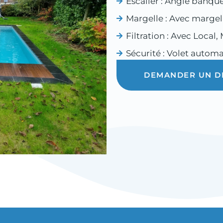
Escalier :
Angle banque
Margelle :
Avec margel
Filtration :
Avec Local
,
Sécurité :
Volet autom
DEMANDER UN D