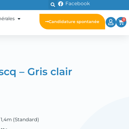
Facebook
nérales
0
Candidature spontanée
cq – Gris clair
 1,4m (Standard)