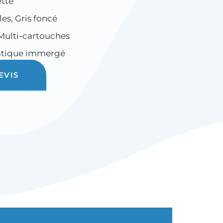
tte
les
,
Gris foncé
Multi-cartouches
atique immergé
EVIS