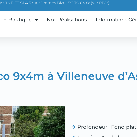
CINE ET SPA 3 rue Georges Bizet 59170 Croix (sur RDV)
E-Boutique
Nos Réalisations
Informations Gé
co 9x4m à Villeneuve d’As
Profondeur :
Fond plat