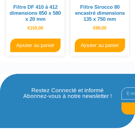
Filtre DF 410 à 412
Filtre Sirocco 80
dimensions 850 x 580
encastré dimensions
x 20 mm
135 x 750 mm
€
150,00
€
99,00
Ajouter au panier
Ajouter au panier
Restez Connecté et informé
Abonnez-vous à notre newsletter !