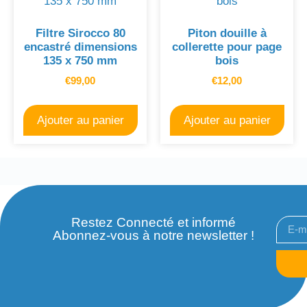
Filtre Sirocco 80
Piton douille à
encastré dimensions
collerette pour page
135 x 750 mm
bois
€
99,00
€
12,00
Ajouter au panier
Ajouter au panier
Restez Connecté et informé
Abonnez-vous à notre newsletter !